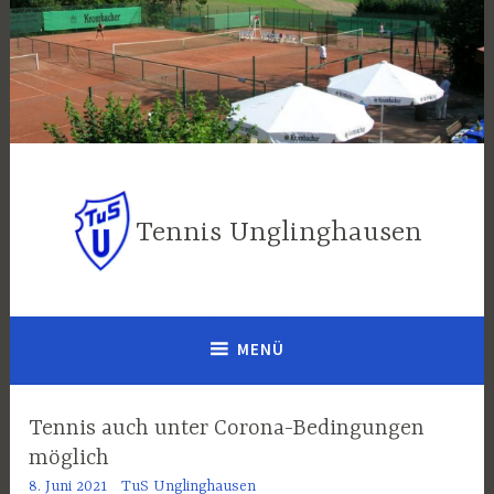
Zum
Inhalt
springen
Tennis Unglinghausen
MENÜ
Tennis auch unter Corona-Bedingungen
möglich
8. Juni 2021
TuS Unglinghausen