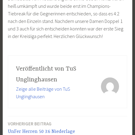
heiß umkämpft und wurde beide erst im Champions-
Tiebreak für die Gegnerinnen entschieden, so dass es 4:2
nach den Einzeln stand. Nachdem unsere Damen Doppel 1
und 3 auch für sich entscheiden konnten war der erste Sieg
in der Kreisliga perfekt. Herzlichen Glückwunsch!
Veröffentlicht von
TuS
Unglinghausen
Zeige alle Beiträge von TuS
Unglinghausen
VORHERIGER BEITRAG
Beitragsnavigation
UnFer Herren 50 3:6 Niederlage