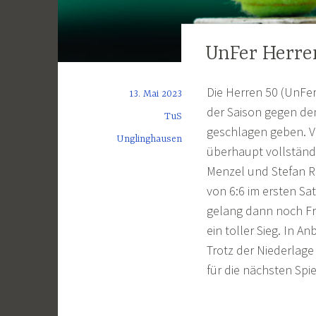
UnFer Herren
Die Herren 50 (UnFer
13. Mai 2023
der Saison gegen den
TuS
geschlagen geben. V
Unglinghausen
überhaupt vollständ
Menzel und Stefan R
von 6:6 im ersten Sa
gelang dann noch Fr
ein toller Sieg. In A
Trotz der Niederlage
für die nächsten Spie